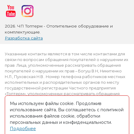
2026. ЧП Топтерм - Отопительное оборудование и
комплектующие.
Разработка сайта
Указанные контакты являются в том числе контактами для
связи по вопросам обращения покупателей о нарушении их
прав. Лица, уполномоченные рассматривать обращения
покупателей о нарушении их прав – Богуш В.Н, Никитенко
Н.Л., Пуховская Н.В.. Номер телефона работников местных
исполнительных и распорядительных органов по месту
государственной регистрации Частного предприятия
«Топтерм», уполномоченных рассматривать обращения
покупателей: +375 (2339) 3-69-61.
Мы используем файлы cookie. Продолжив
использование сайта, Вы соглашаетесь с политикой
Интернет-магазин зарегистрирован в торговом реестре
использования файлов cookie, обработки
09.03.2016. № регистрации 309012
персональных данных и конфиденциальности.
Частное предприятие «Топтерм» УНП 490826650, адрес:
Подробнее
223027, Минск, ул. П.Бровки 30, оф.30