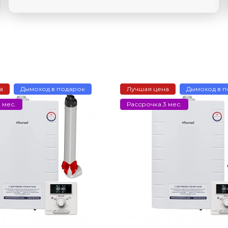
а
Дымоход в подарок
Лучшая цена
Дымоход в 
 мес.
Рассрочка 3 мес.