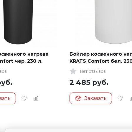
освенного нагрева
Бойлер косвенного на
fort чер. 230 л.
KRATS Comfort бел. 230
ывов
нет отзывов
уб.
2 485
руб.
зать
Заказать