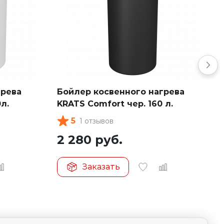
грева
Бойлер косвенного нагрева
л.
KRATS Comfort чер. 160 л.
5
1 отзывов
2 280
руб.
Заказать