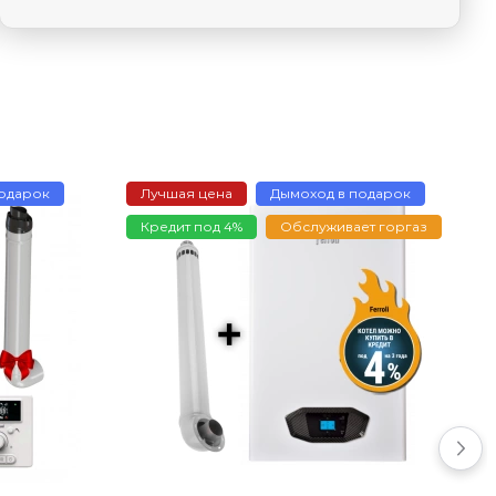
подарок
Лучшая цена
Дымоход в подарок
Кредит под 4%
Обслуживает горгаз