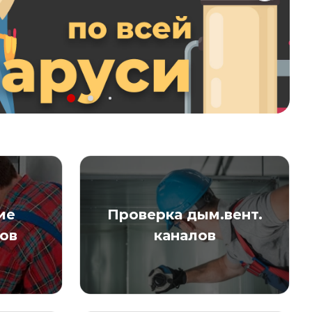
ие
Проверка дым.вент.
лов
каналов