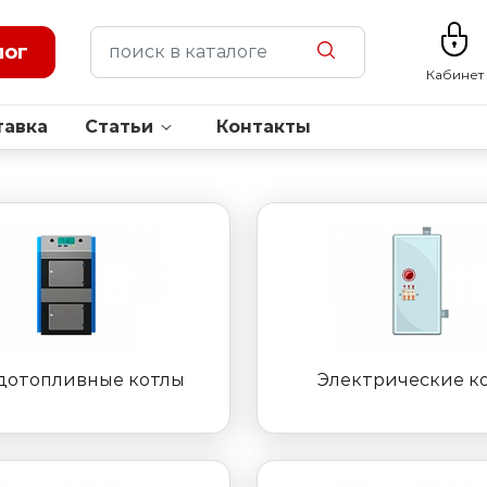
лог
Кабинет
тавка
Статьи
Контакты
дотопливные котлы
Электрические к