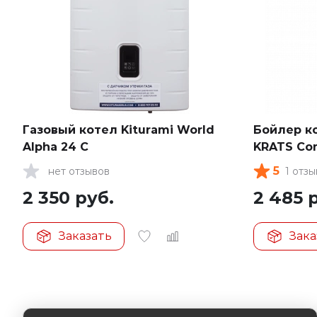
Газовый котел Kiturami World
Бойлер к
Alpha 24 C
KRATS Com
5
нет отзывов
1 отз
2 350
руб.
2 485
р
Заказать
Зака