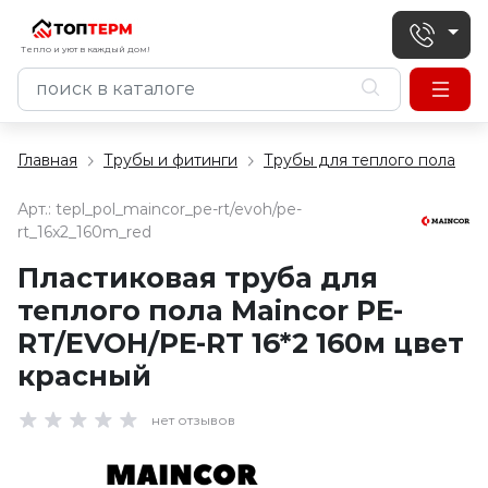
Тепло и уют в каждый дом!
Главная
Трубы и фитинги
Трубы для теплого пола
Арт.:
tepl_pol_maincor_pe-rt/evoh/pe-
rt_16x2_160m_red
Пластиковая труба для
теплого пола Maincor PE-
RT/EVOH/PE-RT 16*2 160м цвет
красный
нет отзывов