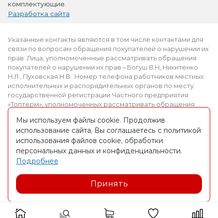
комплектующие.
Разработка сайта
Указанные контакты являются в том числе контактами для
связи по вопросам обращения покупателей о нарушении их
прав. Лица, уполномоченные рассматривать обращения
покупателей о нарушении их прав – Богуш В.Н, Никитенко
Н.Л., Пуховская Н.В.. Номер телефона работников местных
исполнительных и распорядительных органов по месту
государственной регистрации Частного предприятия
«Топтерм», уполномоченных рассматривать обращения
покупателей: +375 (2339) 3-69-61.
Мы используем файлы cookie. Продолжив
использование сайта, Вы соглашаетесь с политикой
Интернет-магазин зарегистрирован в торговом реестре
использования файлов cookie, обработки
09.03.2016. № регистрации 309012
персональных данных и конфиденциальности.
Частное предприятие «Топтерм» УНП 490826650, адрес:
Подробнее
223027, Минск, ул. П.Бровки 30, оф.30
Принять
Юр. адрес: г. Рогачёв, ул. Друтская, 230-1, УНП 490826650,
зарегистрировано Рогачевским РИК 08.12.2009г.