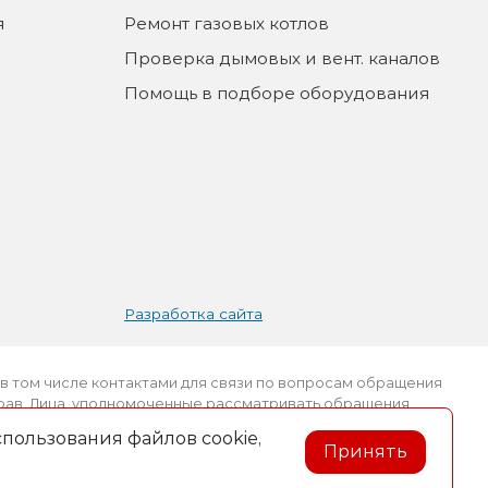
я
Ремонт газовых котлов
Проверка дымовых и вент. каналов
Помощь в подборе оборудования
Разработка сайта
в том числе контактами для связи по вопросам обращения
прав. Лица, уполномоченные рассматривать обращения
в – Богуш В.Н, Никитенко Н.Л., Пуховская Н.В.. Номер
пользования файлов cookie,
 исполнительных и распорядительных органов по месту
Принять
 Частного предприятия «Топтерм», уполномоченных
ателей: +375 (2339) 3-69-61.