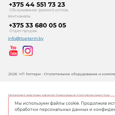
+375 44 551 73 23
Обслуживание (ремонт) котлов,
вент.каналы
+375 33 680 05 05
Отдел продаж
info@topterm.by
2026. ЧП Топтерм - Отопительное оборудование и компл
Интернет-магазин зарегистрирован в торговом реестре
09.03.2016. № регистрации 309012
Мы используем файлы cookie. Продолжив исп
Частное предприятие «Топтерм» УНП 490826650, адрес:
обработки персональных данных и конфиде
223027, Минск, ул. П.Бровки 30, оф.30