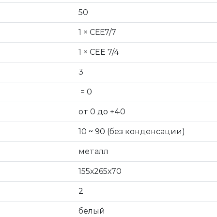
50
1 × СЕЕ7/7
1 × CEE 7/4
3
= 0
от 0 до +40
10 ~ 90 (без конденсации)
металл
155х265х70
2
белый