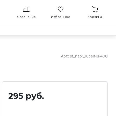
Сравнение
Избранное
Корзина
Арт.:
st_napr_rucelf-is-400
295
руб.