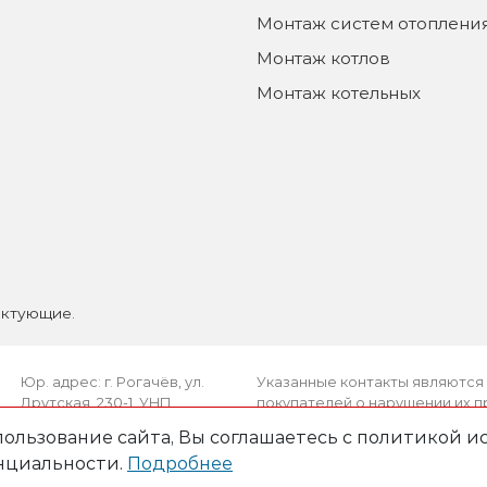
Монтаж систем отоплени
Монтаж котлов
Монтаж котельных
ектующие.
Юр. адрес: г. Рогачёв, ул.
Указанные контакты являются 
Друтская, 230-1, УНП
покупателей о нарушении их 
490826650,
покупателей о нарушении их пра
ользование сайта, Вы соглашаетесь с политикой ис
зарегистрировано
телефона работников местных
нциальности.
Подробнее
Рогачевским РИК
государственной регистрации
08.12.2009г.
рассматривать обращения покуп