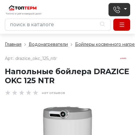
Тепло и уют в каждый дом!
Главная
Водонагреватели
Бойлеры косвенного нагре
Арт.:
drazice_okc_125_ntr
Напольные бойлера DRAZICE
OKC 125 NTR
нет отзывов