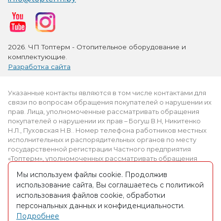
2026. ЧП Топтерм - Отопительное оборудование и
комплектующие.
Разработка сайта
Указанные контакты являются в том числе контактами для
связи по вопросам обращения покупателей о нарушении их
прав. Лица, уполномоченные рассматривать обращения
покупателей о нарушении их прав – Богуш В.Н, Никитенко
Н.Л., Пуховская Н.В.. Номер телефона работников местных
исполнительных и распорядительных органов по месту
государственной регистрации Частного предприятия
«Топтерм», уполномоченных рассматривать обращения
покупателей: +375 (2339) 3-69-61.
Мы используем файлы cookie. Продолжив
использование сайта, Вы соглашаетесь с политикой
Интернет-магазин зарегистрирован в торговом реестре
использования файлов cookie, обработки
09.03.2016. № регистрации 309012
персональных данных и конфиденциальности.
Частное предприятие «Топтерм» УНП 490826650, адрес:
Подробнее
223027, Минск, ул. П.Бровки 30, оф.30