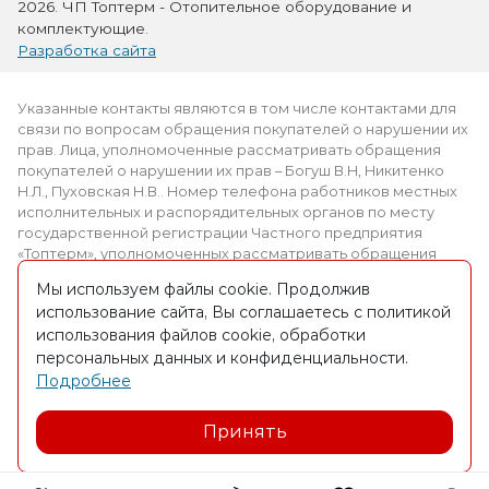
2026. ЧП Топтерм - Отопительное оборудование и
комплектующие.
Разработка сайта
Указанные контакты являются в том числе контактами для
связи по вопросам обращения покупателей о нарушении их
прав. Лица, уполномоченные рассматривать обращения
покупателей о нарушении их прав – Богуш В.Н, Никитенко
Н.Л., Пуховская Н.В.. Номер телефона работников местных
исполнительных и распорядительных органов по месту
государственной регистрации Частного предприятия
«Топтерм», уполномоченных рассматривать обращения
покупателей: +375 (2339) 3-69-61.
Мы используем файлы cookie. Продолжив
использование сайта, Вы соглашаетесь с политикой
Интернет-магазин зарегистрирован в торговом реестре
использования файлов cookie, обработки
09.03.2016. № регистрации 309012
персональных данных и конфиденциальности.
Частное предприятие «Топтерм» УНП 490826650, адрес:
Подробнее
223027, Минск, ул. П.Бровки 30, оф.30
Принять
Юр. адрес: г. Рогачёв, ул. Друтская, 230-1, УНП 490826650,
зарегистрировано Рогачевским РИК 08.12.2009г.