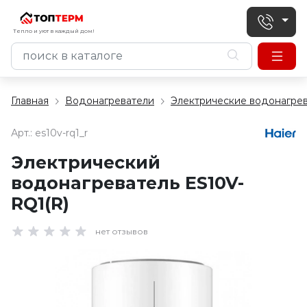
Тепло и уют в каждый дом!
Главная
Водонагреватели
Электрические водонагре
Арт.:
es10v-rq1_r
Электрический
водонагреватель ES10V-
RQ1(R)
нет отзывов